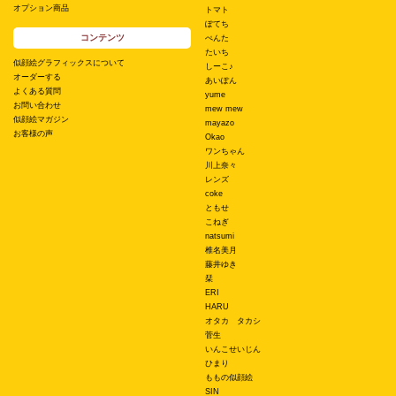
オプション商品
トマト
ぽてち
コンテンツ
ぺんた
たいち
似顔絵グラフィックスについて
しーこ♪
オーダーする
あいぽん
よくある質問
yume
お問い合わせ
mew mew
似顔絵マガジン
mayazo
お客様の声
Okao
ワンちゃん
川上奈々
レンズ
coke
ともせ
こねぎ
natsumi
椎名美月
藤井ゆき
栞
ERI
HARU
オタカ タカシ
菅生
いんこせいじん
ひまり
ももの似顔絵
SIN