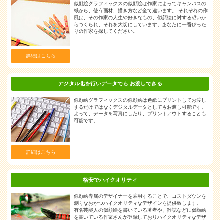
似顔絵グラフィックスの似顔絵は作家によってキャンバスの
紙から、使う画材、描き方など全て違います。 それぞれの作
風は、その作家の人生や好きなもの、似顔絵に対する想いか
らつくられ、それを大切にしています。あなたに一番ぴった
りの作家を探してください。
詳細はこちら
デジタル化を行いデータでも
お渡しできる
似顔絵グラフィックスの似顔絵は色紙にプリントしてお渡し
するだけではなくデジタルデータとしてもお渡し可能です。
よって、データを写真にしたり、プリントアウトすることも
可能です。
詳細はこちら
格安でハイクオリティ
似顔絵専属のデザイナーを雇用することで、コストダウンを
測りなおかつハイクオリティなデザインを提供致します。
有名芸能人の似顔絵を書いている著者や、雑誌などに似顔絵
を書いている作家さんが登録しておりハイクオリティなデザ