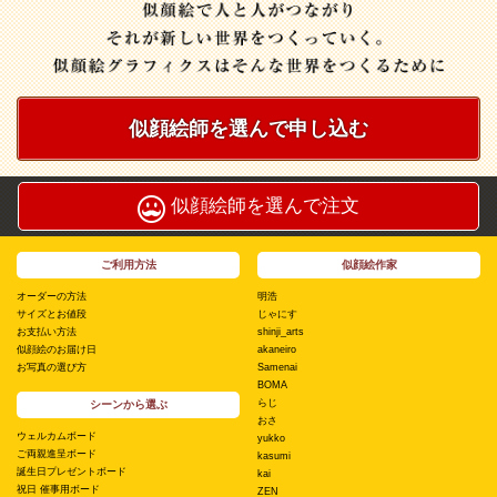
似顔絵師を選んで申し込む
似顔絵師を選んで注文
ご利用方法
似顔絵作家
オーダーの方法
明浩
サイズとお値段
じゃにす
お支払い方法
shinji_arts
似顔絵のお届け日
akaneiro
お写真の選び方
Samenai
BOMA
らじ
シーンから選ぶ
おさ
ウェルカムボード
yukko
ご両親進呈ボード
kasumi
誕生日プレゼントボード
kai
祝日 催事用ボード
ZEN