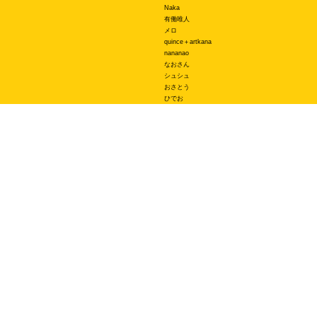
Naka
有働唯人
メロ
quince＋artkana
nananao
なおさん
シュシュ
おさとう
ひでお
ててから
スーザン
マル
あいはらちえ
はるてる
エース
関連サービス
オリジナルスマホケースBudgets
LINEスタンプ制作スタンプファクトリー
オリジナルTシャツのUp-T
オリジナルTシャツプリントTMIX
ネイルチップ専門店ミチネイル
オリジナルノベルティラボ
オリジナルグッズラボ
スマホラボ（スマホケース）
ご利用規約
特定商取引法に基づく表記
プライバシーポリシー
お問い合わせ