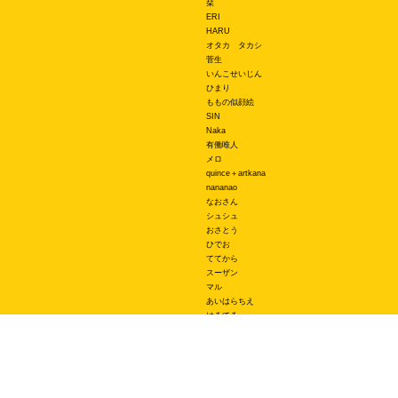
栞
ERI
HARU
オタカ タカシ
菅生
いんこせいじん
ひまり
ももの似顔絵
SIN
Naka
有働唯人
メロ
quince＋artkana
nananao
なおさん
シュシュ
おさとう
ひでお
ててから
スーザン
マル
あいはらちえ
はるてる
エース
関連サービス
オリジナルスマホケースBudgets
LINEスタンプ制作スタンプファクトリー