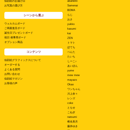
似顔絵のお届け日
akaneiro
お写真の選び方
Samenai
BOMA
らじ
シーンから選ぶ
おさ
ウェルカムボード
yukko
ご両親進呈ボード
kasumi
誕生日プレゼントボード
kai
祝日 催事用ボード
ZEN
オプション商品
トマト
ぽてち
コンテンツ
ぺんた
たいち
似顔絵グラフィックスについて
しーこ♪
オーダーする
あいぽん
よくある質問
yume
お問い合わせ
mew mew
似顔絵マガジン
mayazo
お客様の声
Okao
ワンちゃん
川上奈々
レンズ
coke
ともせ
こねぎ
natsumi
椎名美月
藤井ゆき