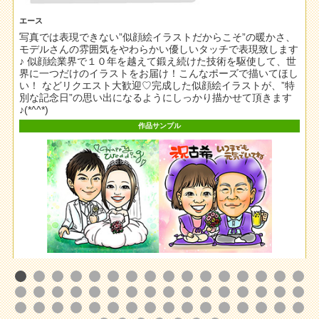
エース
写真では表現できない”似顔絵イラストだからこそ”の暖かさ、
た
モデルさんの雰囲気をやわらかい優しいタッチで表現致します
♪ 似顔絵業界で１０年を越えて鍛え続けた技術を駆使して、世
界に一つだけのイラストをお届け！こんなポーズで描いてほし
い！ などリクエスト大歓迎♡完成した似顔絵イラストが、”特
別な記念日”の思い出になるようにしっかり描かせて頂きます
♪(*^^*)
作品サンプル
この作家を選んで注文する