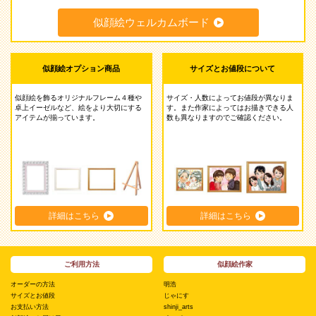
似顔絵ウェルカムボード
似顔絵オプション商品
サイズとお値段について
似顔絵を飾るオリジナルフレーム４種や
サイズ・人数によってお値段が異なりま
卓上イーゼルなど、絵をより大切にする
す。また作家によってはお描きできる人
アイテムが揃っています。
数も異なりますのでご確認ください。
詳細はこちら
詳細はこちら
ご利用方法
似顔絵作家
オーダーの方法
明浩
サイズとお値段
じゃにす
お支払い方法
shinji_arts