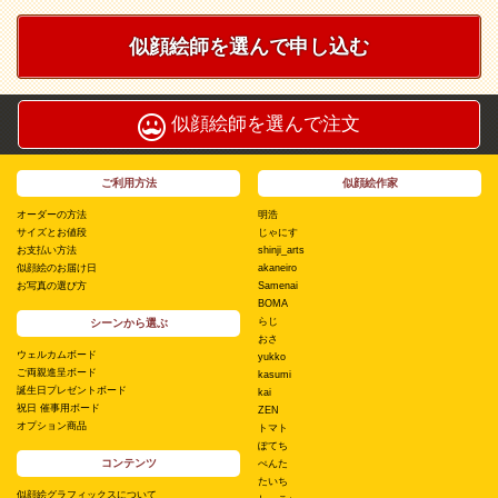
似顔絵師を選んで申し込む
似顔絵師を選んで注文
ご利用方法
似顔絵作家
オーダーの方法
明浩
サイズとお値段
じゃにす
お支払い方法
shinji_arts
似顔絵のお届け日
akaneiro
お写真の選び方
Samenai
BOMA
らじ
シーンから選ぶ
おさ
ウェルカムボード
yukko
ご両親進呈ボード
kasumi
誕生日プレゼントボード
kai
祝日 催事用ボード
ZEN
オプション商品
トマト
ぽてち
コンテンツ
ぺんた
たいち
似顔絵グラフィックスについて