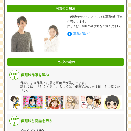
写真のご用意
ご希望のカットによってはお写真の注意点
が異なります。
詳しくは、写真の選び方をご覧ください。
写真の選び方
ご注文の流れ
STEP
似顔絵作家を選ぶ
1
作家により作風・お届け可能日が異なります。
詳しくは、「注文する」、もしくは「似顔絵のお届け日」をご覧くだ
さい。
STEP
似顔絵と商品を選ぶ
2
《サイズと人数》