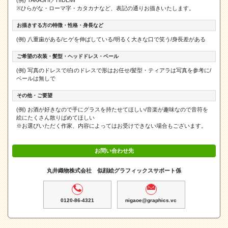
(例) TAKASHI／HIDEMI
※ひらがな・ローマ字・カタカナなど、表記の通りお描きいたします。
お描きする方の特徴・性格・身長など
(例) 八重歯がある/ヒゲを伸ばしている/明るく大きな口で笑う/身長差がある
ご希望の衣装・髪型・ヘッドドレス・ベール
(例) 写真のドレスで/白のドレスで形はお任せ/髪型・ティアラは写真を参考に/
ベールは無しで
その他・ご要望
(例) お酒が好きなので手にグラスを持たせてほしい/音楽が趣味なので音符を
絵にたくさん散りばめてほしい
※お選びいただく作家、内容によってはお受けできない場合もございます。
お問い合わせ先
丸井織物株式会社 似顔絵グラフィックスサポート係
0120-86-4321
nigaoe@graphics.vc