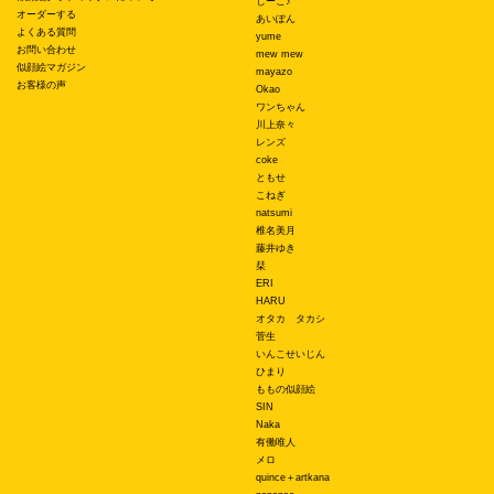
しーこ♪
オーダーする
あいぽん
よくある質問
yume
お問い合わせ
mew mew
似顔絵マガジン
mayazo
お客様の声
Okao
ワンちゃん
川上奈々
レンズ
coke
ともせ
こねぎ
natsumi
椎名美月
藤井ゆき
栞
ERI
HARU
オタカ タカシ
菅生
いんこせいじん
ひまり
ももの似顔絵
SIN
Naka
有働唯人
メロ
quince＋artkana