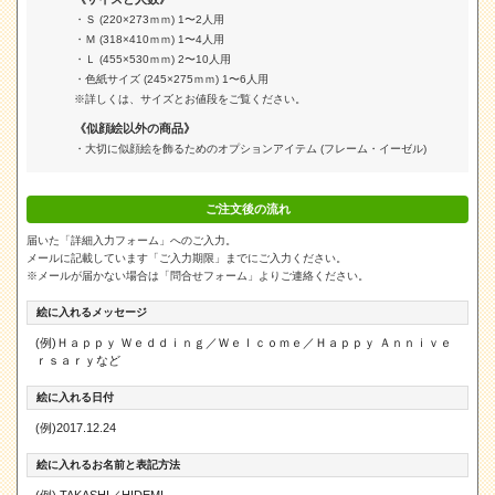
・Ｓ (220×273ｍｍ) 1〜2人用
・Ｍ (318×410ｍｍ) 1〜4人用
・Ｌ (455×530ｍｍ) 2〜10人用
・色紙サイズ (245×275ｍｍ) 1〜6人用
※詳しくは、サイズとお値段をご覧ください。
《似顔絵以外の商品》
・大切に似顔絵を飾るためのオプションアイテム (フレーム・イーゼル)
ご注文後の流れ
届いた「詳細入力フォーム」へのご入力。
メールに記載しています「ご入力期限」までにご入力ください。
※メールが届かない場合は「問合せフォーム」よりご連絡ください。
絵に入れるメッセージ
(例)Ｈａｐｐｙ Ｗｅｄｄｉｎｇ／Ｗｅｌｃｏｍｅ／Ｈａｐｐｙ Ａｎｎｉｖｅ
ｒｓａｒｙなど
絵に入れる日付
(例)2017.12.24
絵に入れるお名前と表記方法