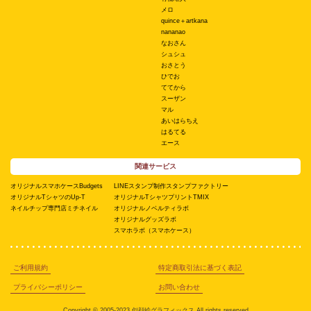
メロ
quince＋artkana
nananao
なおさん
シュシュ
おさとう
ひでお
ててから
スーザン
マル
あいはらちえ
はるてる
エース
関連サービス
オリジナルスマホケースBudgets
LINEスタンプ制作スタンプファクトリー
オリジナルTシャツのUp-T
オリジナルTシャツプリントTMIX
ネイルチップ専門店ミチネイル
オリジナルノベルティラボ
オリジナルグッズラボ
スマホラボ（スマホケース）
ご利用規約
特定商取引法に基づく表記
プライバシーポリシー
お問い合わせ
Copyright © 2005-2023 似顔絵グラフィックス All rights reserved