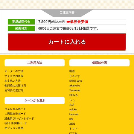
ご注文内容
7,800円
👑業界最安値
商品総額代金
(税込8,580円)
08/13日発送です。
納期目安
08/08日ご注文で最短
カートに入れる
ご利用方法
似顔絵作家
オーダーの方法
明浩
サイズとお値段
じゃにす
お支払い方法
shinji_arts
似顔絵のお届け日
akaneiro
お写真の選び方
Samenai
BOMA
らじ
シーンから選ぶ
おさ
ウェルカムボード
yukko
ご両親進呈ボード
kasumi
誕生日プレゼントボード
kai
祝日 催事用ボード
ZEN
オプション商品
トマト
ぽてち