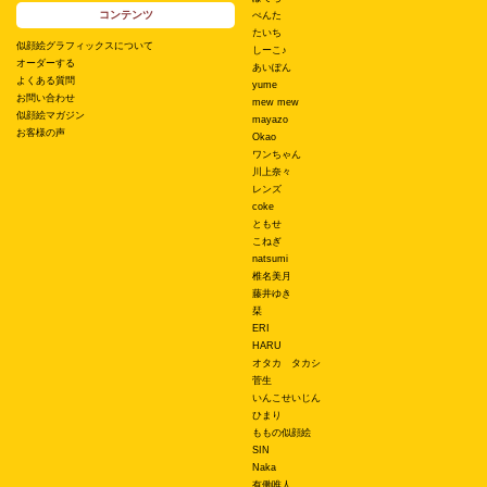
コンテンツ
ぺんた
たいち
似顔絵グラフィックスについて
しーこ♪
オーダーする
あいぽん
よくある質問
yume
お問い合わせ
mew mew
似顔絵マガジン
mayazo
お客様の声
Okao
ワンちゃん
川上奈々
レンズ
coke
ともせ
こねぎ
natsumi
椎名美月
藤井ゆき
栞
ERI
HARU
オタカ タカシ
菅生
いんこせいじん
ひまり
ももの似顔絵
SIN
Naka
有働唯人