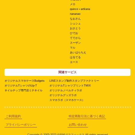
メロ
quince＋artkana
nananao
なおさん
シュシュ
おさとう
ひでお
ててから
スーザン
マル
あいはらちえ
はるてる
エース
関連サービス
オリジナルスマホケースBudgets
LINEスタンプ制作スタンプファクトリー
オリジナルTシャツのUp-T
オリジナルTシャツプリントTMIX
ネイルチップ専門店ミチネイル
オリジナルノベルティラボ
オリジナルグッズラボ
スマホラボ（スマホケース）
ご利用規約
特定商取引法に基づく表記
プライバシーポリシー
お問い合わせ
Copyright © 2005-2023 似顔絵グラフィックス All rights reserved