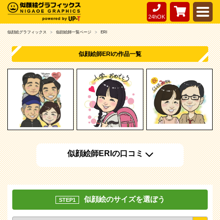
24hOK
似顔絵グラフィックス
似顔絵師一覧ページ
ERI
似顔絵師ERIの作品一覧
似顔絵師ERIの口コミ
似顔絵のサイズを選ぼう
STEP1