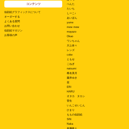
コンテンツ
ぺんた
たいち
似顔絵グラフィックスについて
しーこ♪
オーダーする
あいぽん
よくある質問
yume
お問い合わせ
mew mew
似顔絵マガジン
mayazo
お客様の声
Okao
ワンちゃん
川上奈々
レンズ
coke
ともせ
こねぎ
natsumi
椎名美月
藤井ゆき
栞
ERI
HARU
オタカ タカシ
菅生
いんこせいじん
ひまり
ももの似顔絵
SIN
Naka
有働唯人