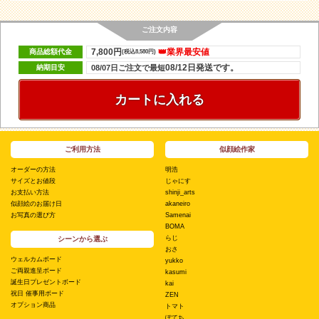
ご注文内容
7,800円
👑業界最安値
商品総額代金
(税込8,580円)
08/12日発送です。
納期目安
08/07日ご注文で最短
カートに入れる
ご利用方法
似顔絵作家
オーダーの方法
明浩
サイズとお値段
じゃにす
お支払い方法
shinji_arts
似顔絵のお届け日
akaneiro
お写真の選び方
Samenai
BOMA
らじ
シーンから選ぶ
おさ
ウェルカムボード
yukko
ご両親進呈ボード
kasumi
誕生日プレゼントボード
kai
祝日 催事用ボード
ZEN
オプション商品
トマト
ぽてち