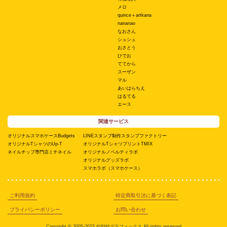
メロ
quince＋artkana
nananao
なおさん
シュシュ
おさとう
ひでお
ててから
スーザン
マル
あいはらちえ
はるてる
エース
関連サービス
オリジナルスマホケースBudgets
LINEスタンプ制作スタンプファクトリー
オリジナルTシャツのUp-T
オリジナルTシャツプリントTMIX
ネイルチップ専門店ミチネイル
オリジナルノベルティラボ
オリジナルグッズラボ
スマホラボ（スマホケース）
ご利用規約
特定商取引法に基づく表記
プライバシーポリシー
お問い合わせ
Copyright © 2005-2023 似顔絵グラフィックス All rights reserved