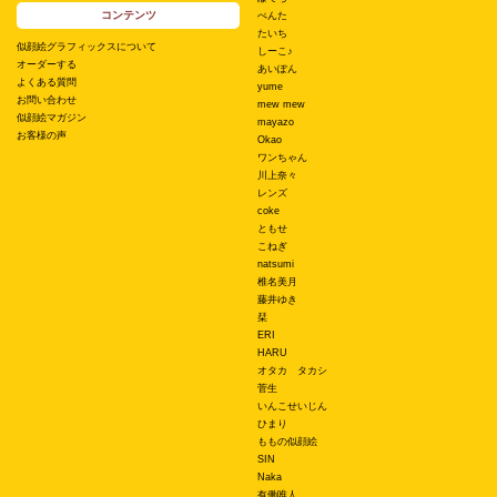
コンテンツ
ぺんた
たいち
似顔絵グラフィックスについて
しーこ♪
オーダーする
あいぽん
よくある質問
yume
お問い合わせ
mew mew
似顔絵マガジン
mayazo
お客様の声
Okao
ワンちゃん
川上奈々
レンズ
coke
ともせ
こねぎ
natsumi
椎名美月
藤井ゆき
栞
ERI
HARU
オタカ タカシ
菅生
いんこせいじん
ひまり
ももの似顔絵
SIN
Naka
有働唯人