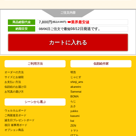
ご注文内容
7,800円
👑業界最安値
商品総額代金
(税込8,580円)
08/12日発送です。
納期目安
08/06日ご注文で最短
カートに入れる
ご利用方法
似顔絵作家
オーダーの方法
明浩
サイズとお値段
じゃにす
お支払い方法
shinji_arts
似顔絵のお届け日
akaneiro
お写真の選び方
Samenai
BOMA
らじ
シーンから選ぶ
おさ
ウェルカムボード
yukko
ご両親進呈ボード
kasumi
誕生日プレゼントボード
kai
祝日 催事用ボード
ZEN
オプション商品
トマト
ぽてち