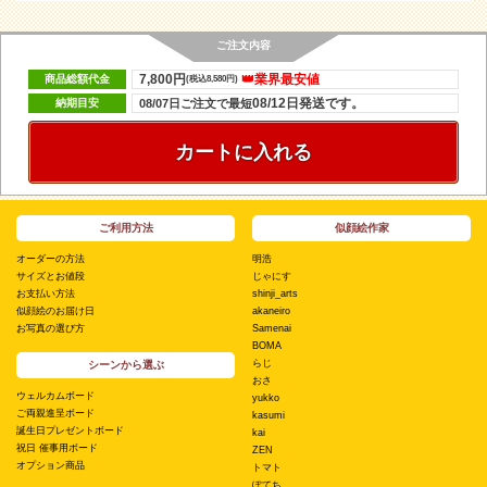
ご注文内容
7,800円
👑業界最安値
商品総額代金
(税込8,580円)
08/12日発送です。
納期目安
08/07日ご注文で最短
カートに入れる
ご利用方法
似顔絵作家
オーダーの方法
明浩
サイズとお値段
じゃにす
お支払い方法
shinji_arts
似顔絵のお届け日
akaneiro
お写真の選び方
Samenai
BOMA
らじ
シーンから選ぶ
おさ
ウェルカムボード
yukko
ご両親進呈ボード
kasumi
誕生日プレゼントボード
kai
祝日 催事用ボード
ZEN
オプション商品
トマト
ぽてち