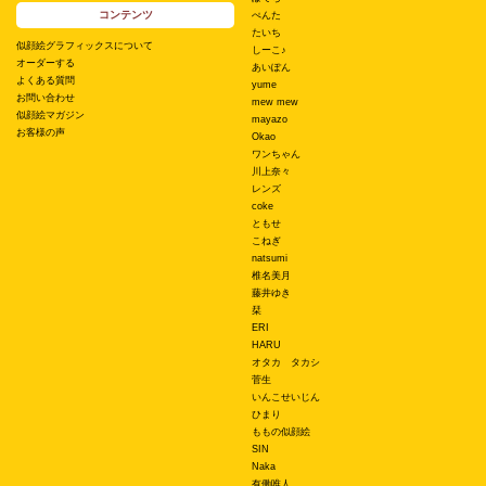
コンテンツ
ぺんた
たいち
似顔絵グラフィックスについて
しーこ♪
オーダーする
あいぽん
よくある質問
yume
お問い合わせ
mew mew
似顔絵マガジン
mayazo
お客様の声
Okao
ワンちゃん
川上奈々
レンズ
coke
ともせ
こねぎ
natsumi
椎名美月
藤井ゆき
栞
ERI
HARU
オタカ タカシ
菅生
いんこせいじん
ひまり
ももの似顔絵
SIN
Naka
有働唯人