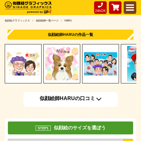
24hOK
似顔絵グラフィックス
似顔絵師一覧ページ
HARU
似顔絵師HARUの作品一覧
似顔絵師HARUの口コミ
似顔絵のサイズを選ぼう
STEP1