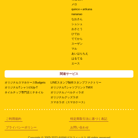
メロ
quince＋artkana
nananao
なおさん
シュシュ
おさとう
ひでお
ててから
スーザン
マル
あいはらちえ
はるてる
エース
関連サービス
オリジナルスマホケースBudgets
LINEスタンプ制作スタンプファクトリー
オリジナルTシャツのUp-T
オリジナルTシャツプリントTMIX
ネイルチップ専門店ミチネイル
オリジナルノベルティラボ
オリジナルグッズラボ
スマホラボ（スマホケース）
ご利用規約
特定商取引法に基づく表記
プライバシーポリシー
お問い合わせ
Copyright © 2005-2023 似顔絵グラフィックス All rights reserved