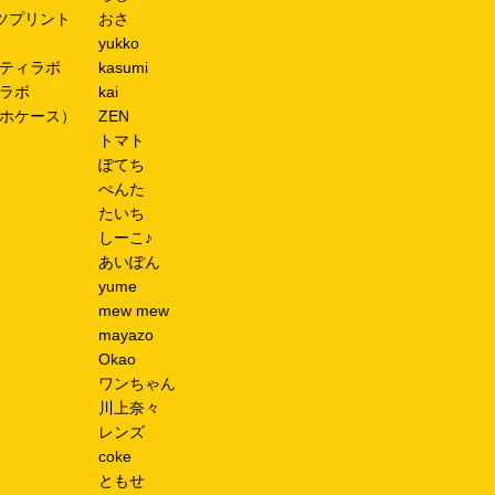
ツプリント
おさ
yukko
ティラボ
kasumi
ラボ
kai
ホケース）
ZEN
トマト
ぽてち
ぺんた
たいち
しーこ♪
あいぽん
yume
mew mew
mayazo
Okao
ワンちゃん
川上奈々
レンズ
coke
ともせ