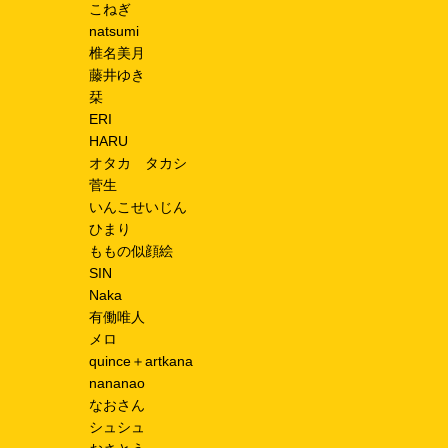
こねぎ
natsumi
椎名美月
藤井ゆき
栞
ERI
HARU
オタカ タカシ
菅生
いんこせいじん
ひまり
ももの似顔絵
SIN
Naka
有働唯人
メロ
quince＋artkana
nananao
なおさん
シュシュ