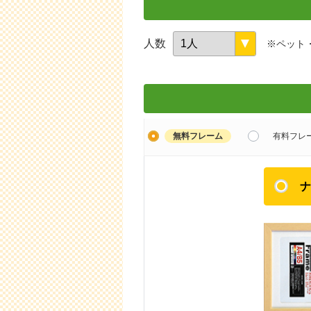
人数
※ペット
無料フレーム
有料フレ
ナ