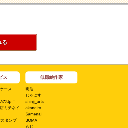
れる
ビス
似顔絵作家
ケース
明浩
じゃにす
のUp-T
shinji_arts
店ミチネイ
akaneiro
Samenai
作スタンプ
BOMA
らじ