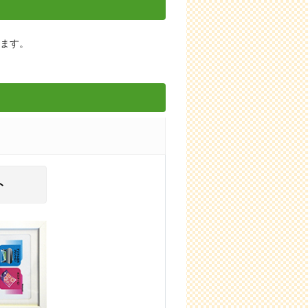
します。
ト