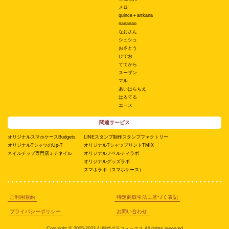
メロ
quince＋artkana
nananao
なおさん
シュシュ
おさとう
ひでお
ててから
スーザン
マル
あいはらちえ
はるてる
エース
関連サービス
オリジナルスマホケースBudgets
LINEスタンプ制作スタンプファクトリー
オリジナルTシャツのUp-T
オリジナルTシャツプリントTMIX
ネイルチップ専門店ミチネイル
オリジナルノベルティラボ
オリジナルグッズラボ
スマホラボ（スマホケース）
ご利用規約
特定商取引法に基づく表記
プライバシーポリシー
お問い合わせ
Copyright © 2005-2023 似顔絵グラフィックス All rights reserved