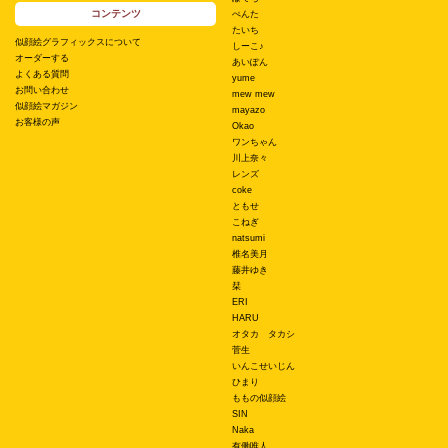
コンテンツ
ぺんた
たいち
似顔絵グラフィックスについて
しーこ♪
オーダーする
あいぽん
よくある質問
yume
お問い合わせ
mew mew
似顔絵マガジン
mayazo
お客様の声
Okao
ワンちゃん
川上奈々
レンズ
coke
ともせ
こねぎ
natsumi
椎名美月
藤井ゆき
栞
ERI
HARU
オタカ タカシ
菅生
いんこせいじん
ひまり
ももの似顔絵
SIN
Naka
有働唯人