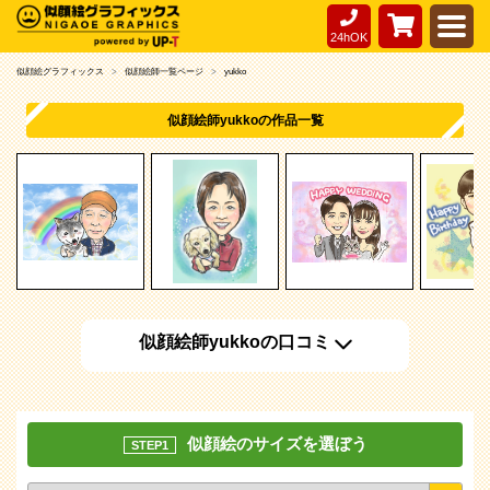
24hOK
似顔絵グラフィックス
似顔絵師一覧ページ
yukko
似顔絵師yukkoの作品一覧
似顔絵師yukkoの口コミ
似顔絵のサイズを選ぼう
STEP1