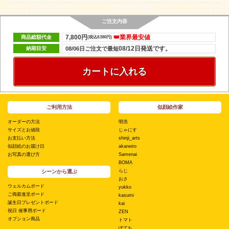
ご注文内容
7,800円
👑業界最安値
商品総額代金
(税込8,580円)
08/12日発送です。
納期目安
08/06日ご注文で最短
カートに入れる
ご利用方法
似顔絵作家
オーダーの方法
明浩
サイズとお値段
じゃにす
お支払い方法
shinji_arts
似顔絵のお届け日
akaneiro
お写真の選び方
Samenai
BOMA
らじ
シーンから選ぶ
おさ
ウェルカムボード
yukko
ご両親進呈ボード
kasumi
誕生日プレゼントボード
kai
祝日 催事用ボード
ZEN
オプション商品
トマト
ぽてち