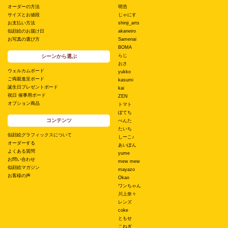
オーダーの方法
明浩
サイズとお値段
じゃにす
お支払い方法
shinji_arts
似顔絵のお届け日
akaneiro
お写真の選び方
Samenai
BOMA
らじ
シーンから選ぶ
おさ
ウェルカムボード
yukko
ご両親進呈ボード
kasumi
誕生日プレゼントボード
kai
祝日 催事用ボード
ZEN
オプション商品
トマト
ぽてち
コンテンツ
ぺんた
たいち
似顔絵グラフィックスについて
しーこ♪
オーダーする
あいぽん
よくある質問
yume
お問い合わせ
mew mew
似顔絵マガジン
mayazo
お客様の声
Okao
ワンちゃん
川上奈々
レンズ
coke
ともせ
こねぎ