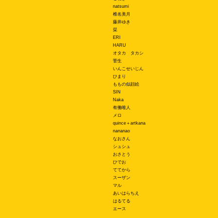
natsumi
椎名美月
藤井ゆき
栞
ERI
HARU
オタカ タカシ
菅生
いんこせいじん
ひまり
ももの似顔絵
SIN
Naka
有働唯人
メロ
quince＋artkana
nananao
なおさん
シュシュ
おさとう
ひでお
ててから
スーザン
マル
あいはらちえ
はるてる
エース