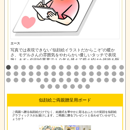
エース
は
写真では表現できない”似顔絵イラストだからこそ”の暖か
さ、モデルさんの雰囲気をやわらかい優しいタッチで表現
致します♪ 似顔絵業界で１０年を越えて鍛え続けた技術を駆
使して、世界に一つだけのイラストをお届け！こんなポー
ズで描いてほしい！ などリクエスト大歓迎♡完成した似顔
絵イラストが、”特別な記念日”の思い出になるようにしっか
り描かせて頂きます♪(*^^*)
作品サンプル
似顔絵ご両親贈呈用ボード
ご両親へ贈る似顔絵だけでなく、結婚式を華やかに彩るおふたりの笑顔を似顔絵
グラフィックスがお届けします。ご両親に贈るプレゼントと合わせていかがでし
ょうか？