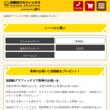
24hOK
似顔絵グラフィックス(TOP) >
長寿祝いに似顔絵をプレゼント
シーンから選ぶ
ウェルカムボード
長寿祝い
誕生日プレゼント
記念日
フレームなど
長寿のお祝いに似顔絵をプレゼント！
似顔絵グラフィックスで長寿のお祝いを
生誕60周年の還暦をはじめ、古希や米寿など長寿のお祝いは様々。
何度もある長寿祝いの中で、サプライズと日頃の感謝の気持ちを込めて、似顔絵のプ
レゼントを贈ってみましょう！
目に見える形としても残るので、一生の思い出になること間違いなし。
似顔絵グラフィックスでは、実績豊富なプロの似顔絵師が長寿祝いの似顔絵をあなた