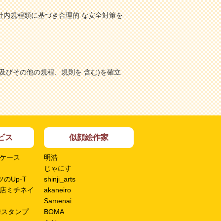
社内規程類に基づき合理的 な安全対策を
及びその他の規程、規則を 含む)を確立
ビス
似顔絵作家
ケース
明浩
じゃにす
のUp-T
shinji_arts
店ミチネイ
akaneiro
Samenai
作スタンプ
BOMA