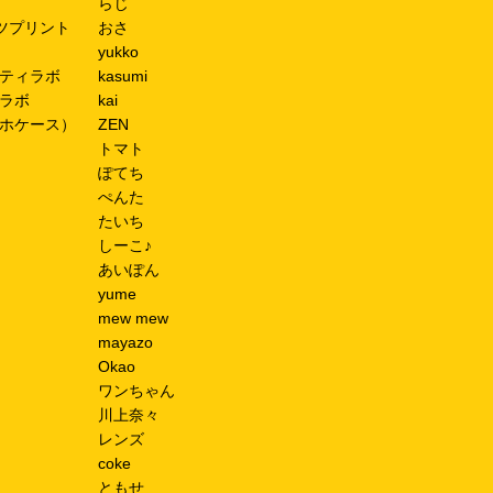
らじ
ツプリント
おさ
yukko
ティラボ
kasumi
ラボ
kai
ホケース）
ZEN
トマト
ぽてち
ぺんた
たいち
しーこ♪
あいぽん
yume
mew mew
mayazo
Okao
ワンちゃん
川上奈々
レンズ
coke
ともせ