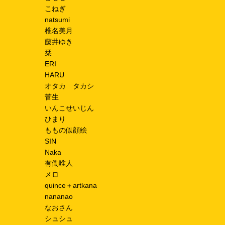
こねぎ
natsumi
椎名美月
藤井ゆき
栞
ERI
HARU
オタカ タカシ
菅生
いんこせいじん
ひまり
ももの似顔絵
SIN
Naka
有働唯人
メロ
quince＋artkana
nananao
なおさん
シュシュ