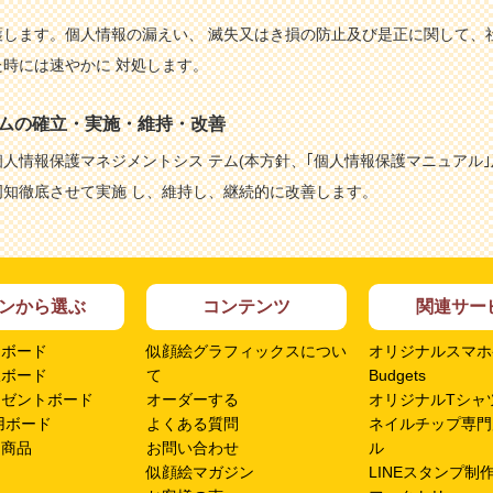
します。個人情報の漏えい、 滅失又はき損の防止及び是正に関して、
時には速やかに 対処します。
テムの確立・実施・維持・改善
人情報保護マネジメントシス テム(本方針、｢個人情報保護マニュアル｣
知徹底させて実施 し、維持し、継続的に改善します。
ンから選ぶ
コンテンツ
関連サー
ムボード
似顔絵グラフィックスについ
オリジナルスマホ
呈ボード
て
Budgets
レゼントボード
オーダーする
オリジナルTシャツ
用ボード
よくある質問
ネイルチップ専門
ン商品
お問い合わせ
ル
似顔絵マガジン
LINEスタンプ制