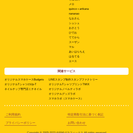
メロ
quince＋artkana
nananao
なおさん
シュシュ
おさとう
ひでお
ててから
スーザン
マル
あいはらちえ
はるてる
エース
関連サービス
オリジナルスマホケースBudgets
LINEスタンプ制作スタンプファクトリー
オリジナルTシャツのUp-T
オリジナルTシャツプリントTMIX
ネイルチップ専門店ミチネイル
オリジナルノベルティラボ
オリジナルグッズラボ
スマホラボ（スマホケース）
ご利用規約
特定商取引法に基づく表記
プライバシーポリシー
お問い合わせ
Copyright © 2005-2023 似顔絵グラフィックス All rights reserved