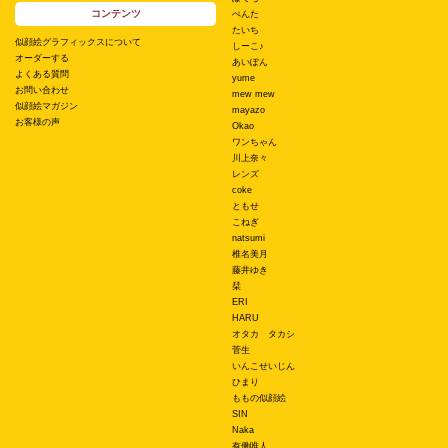
コンテンツ
ぺんた
たいち
似顔絵グラフィックスについて
しーこ♪
オーダーする
あいぽん
よくある質問
yume
お問い合わせ
mew mew
似顔絵マガジン
mayazo
お客様の声
Okao
ワンちゃん
川上奈々
レンズ
coke
ともせ
こねぎ
natsumi
椎名美月
藤井ゆき
栞
ERI
HARU
オタカ タカシ
菅生
いんこせいじん
ひまり
ももの似顔絵
SIN
Naka
有働唯人