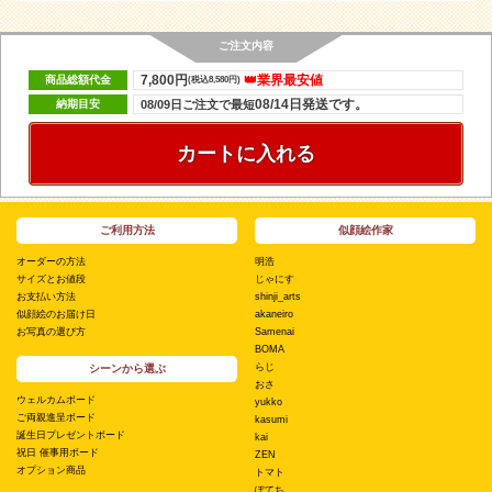
ご注文内容
7,800円
👑業界最安値
商品総額代金
(税込8,580円)
08/14日発送です。
納期目安
08/09日ご注文で最短
カートに入れる
ご利用方法
似顔絵作家
オーダーの方法
明浩
サイズとお値段
じゃにす
お支払い方法
shinji_arts
似顔絵のお届け日
akaneiro
お写真の選び方
Samenai
BOMA
らじ
シーンから選ぶ
おさ
ウェルカムボード
yukko
ご両親進呈ボード
kasumi
誕生日プレゼントボード
kai
祝日 催事用ボード
ZEN
オプション商品
トマト
ぽてち