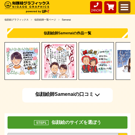
24hOK
似顔絵グラフィックス
似顔絵師一覧ページ
Samenai
似顔絵師Samenaiの作品一覧
似顔絵師Samenaiの口コミ
似顔絵のサイズを選ぼう
STEP1