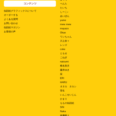
コンテンツ
ぺんた
たいち
似顔絵グラフィックスについて
しーこ♪
オーダーする
あいぽん
よくある質問
yume
お問い合わせ
mew mew
似顔絵マガジン
mayazo
お客様の声
Okao
ワンちゃん
川上奈々
レンズ
coke
ともせ
こねぎ
natsumi
椎名美月
藤井ゆき
栞
ERI
HARU
オタカ タカシ
菅生
いんこせいじん
ひまり
ももの似顔絵
SIN
Naka
有働唯人