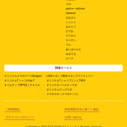
メロ
quince＋artkana
nananao
なおさん
シュシュ
おさとう
ひでお
ててから
スーザン
マル
あいはらちえ
はるてる
エース
関連サービス
オリジナルスマホケースBudgets
LINEスタンプ制作スタンプファクトリー
オリジナルTシャツのUp-T
オリジナルTシャツプリントTMIX
ネイルチップ専門店ミチネイル
オリジナルノベルティラボ
オリジナルグッズラボ
スマホラボ（スマホケース）
ご利用規約
特定商取引法に基づく表記
プライバシーポリシー
お問い合わせ
Copyright © 2005-2023 似顔絵グラフィックス All rights reserved