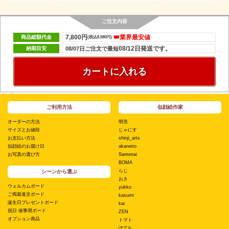
ご注文内容
7,800円
👑業界最安値
商品総額代金
(税込8,580円)
08/12日発送です。
納期目安
08/07日ご注文で最短
カートに入れる
ご利用方法
似顔絵作家
オーダーの方法
明浩
サイズとお値段
じゃにす
お支払い方法
shinji_arts
似顔絵のお届け日
akaneiro
お写真の選び方
Samenai
BOMA
らじ
シーンから選ぶ
おさ
ウェルカムボード
yukko
ご両親進呈ボード
kasumi
誕生日プレゼントボード
kai
祝日 催事用ボード
ZEN
オプション商品
トマト
ぽてち