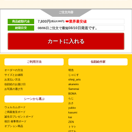
ご注文内容
7,800円
👑業界最安値
商品総額代金
(税込8,580円)
08/10日発送です。
納期目安
08/06日ご注文で最短
カートに入れる
ご利用方法
似顔絵作家
オーダーの方法
明浩
サイズとお値段
じゃにす
お支払い方法
shinji_arts
似顔絵のお届け日
akaneiro
お写真の選び方
Samenai
BOMA
らじ
シーンから選ぶ
おさ
ウェルカムボード
yukko
ご両親進呈ボード
kasumi
誕生日プレゼントボード
kai
祝日 催事用ボード
ZEN
オプション商品
トマト
ぽてち