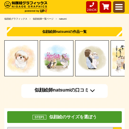
24hOK
似顔絵グラフィックス
似顔絵師一覧ページ
natsumi
似顔絵師natsumiの作品一覧
似顔絵師natsumiの口コミ
似顔絵のサイズを選ぼう
STEP1