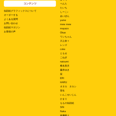
コンテンツ
ぺんた
たいち
似顔絵グラフィックスについて
しーこ♪
オーダーする
あいぽん
よくある質問
yume
お問い合わせ
mew mew
似顔絵マガジン
mayazo
お客様の声
Okao
ワンちゃん
川上奈々
レンズ
coke
ともせ
こねぎ
natsumi
椎名美月
藤井ゆき
栞
ERI
HARU
オタカ タカシ
菅生
いんこせいじん
ひまり
ももの似顔絵
SIN
Naka
有働唯人