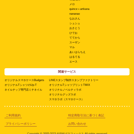
メロ
quince＋artkana
nananao
なおさん
シュシュ
おさとう
ひでお
ててから
スーザン
マル
あいはらちえ
はるてる
エース
関連サービス
オリジナルスマホケースBudgets
LINEスタンプ制作スタンプファクトリー
オリジナルTシャツのUp-T
オリジナルTシャツプリントTMIX
ネイルチップ専門店ミチネイル
オリジナルノベルティラボ
オリジナルグッズラボ
スマホラボ（スマホケース）
ご利用規約
特定商取引法に基づく表記
プライバシーポリシー
お問い合わせ
Copyright © 2005-2023 似顔絵グラフィックス All rights reserved