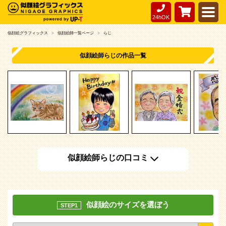
24hOK
似顔絵グラフィックス
似顔絵師一覧ページ
らじ
似顔絵師らじの作品一覧
似顔絵師らじの口コミ
似顔絵のサイズを選ぼう
STEP1