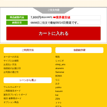
ご注文内容
7,800円
👑業界最安値
商品総額代金
(税込8,580円)
08/14日発送です。
納期目安
08/08日ご注文で最短
カートに入れる
ご利用方法
似顔絵作家
オーダーの方法
明浩
サイズとお値段
じゃにす
お支払い方法
shinji_arts
似顔絵のお届け日
akaneiro
お写真の選び方
Samenai
BOMA
らじ
シーンから選ぶ
おさ
ウェルカムボード
yukko
ご両親進呈ボード
kasumi
誕生日プレゼントボード
kai
祝日 催事用ボード
ZEN
オプション商品
トマト
ぽてち