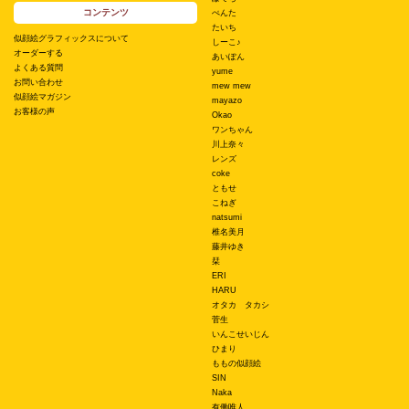
コンテンツ
ぺんた
たいち
似顔絵グラフィックスについて
しーこ♪
オーダーする
あいぽん
よくある質問
yume
お問い合わせ
mew mew
似顔絵マガジン
mayazo
お客様の声
Okao
ワンちゃん
川上奈々
レンズ
coke
ともせ
こねぎ
natsumi
椎名美月
藤井ゆき
栞
ERI
HARU
オタカ タカシ
菅生
いんこせいじん
ひまり
ももの似顔絵
SIN
Naka
有働唯人