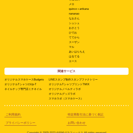
メロ
quince＋artkana
nananao
なおさん
シュシュ
おさとう
ひでお
ててから
スーザン
マル
あいはらちえ
はるてる
エース
関連サービス
オリジナルスマホケースBudgets
LINEスタンプ制作スタンプファクトリー
オリジナルTシャツのUp-T
オリジナルTシャツプリントTMIX
ネイルチップ専門店ミチネイル
オリジナルノベルティラボ
オリジナルグッズラボ
スマホラボ（スマホケース）
ご利用規約
特定商取引法に基づく表記
プライバシーポリシー
お問い合わせ
Copyright © 2005-2023 似顔絵グラフィックス All rights reserved