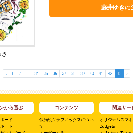
藤井ゆきに
ゆき
‹
1
2
...
34
35
36
37
38
39
40
41
42
43
›
ンから選ぶ
コンテンツ
関連サー
ムボード
似顔絵グラフィックスについ
オリジナルスマホ
呈ボード
て
Budgets
レゼントボード
オーダーする
オリジナルTシャツ