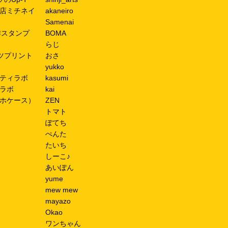
店ミチネイ
akaneiro
Samenai
作スタンプ
BOMA
らじ
ツプリント
おさ
yukko
ティラボ
kasumi
ラボ
kai
ホケース）
ZEN
トマト
ぽてち
ぺんた
たいち
しーこ♪
あいぽん
yume
mew mew
mayazo
Okao
ワンちゃん