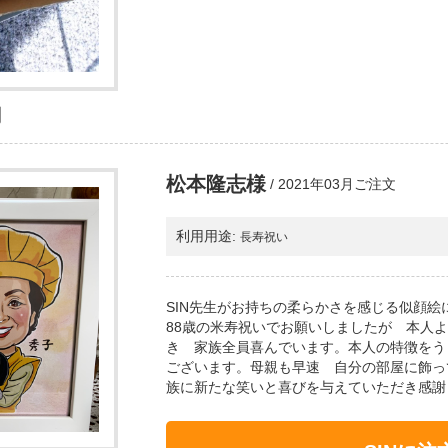
月
松本隆志様
/
2021年03月ご注文
利用用途:
長寿祝い
SIN先生がお持ちの柔らかさを感じる似顔
88歳の米寿祝いでお願いしましたが 本人
き 家族全員喜んでいます。本人の特徴をう
ございます。母親も早速 自分の部屋に飾っ
族に新たな笑いと喜びを与えていただき感謝