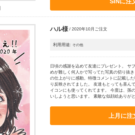
SINに注
N
ハル様
/
2020年10月ご注文
利用用途:
その他
日頃の感謝を込めて友達にプレゼント。 サ
めが難しく何人かで写ってた写真の切り抜き
の仕上がりに感動。特徴コメントに記載した
り反映されてました。 友達もとっても喜ん
イコンにも使ってくれてます。 今度は、孫
いしようと思います。 素敵な似顔絵ありが
上月に注