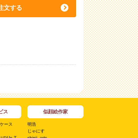
注文する
ビス
似顔絵作家
ケース
明浩
じゃにす
のUp-T
shinji_arts