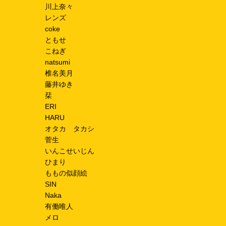
川上奈々
レンズ
coke
ともせ
こねぎ
natsumi
椎名美月
藤井ゆき
栞
ERI
HARU
オタカ タカシ
菅生
いんこせいじん
ひまり
ももの似顔絵
SIN
Naka
有働唯人
メロ